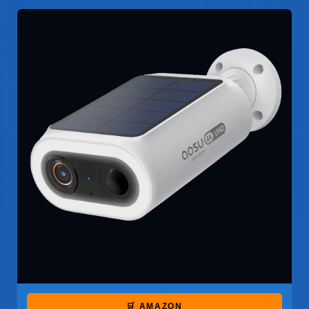
🛒 AMAZON