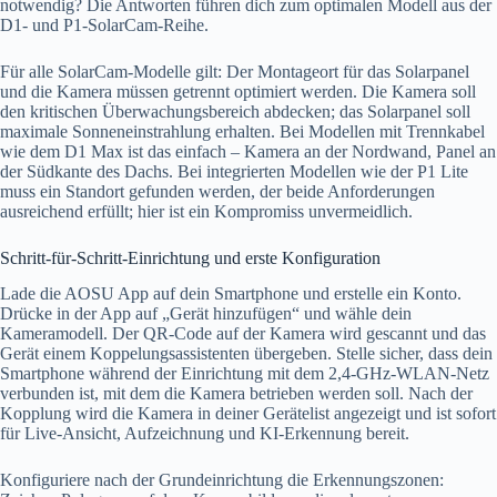
notwendig? Die Antworten führen dich zum optimalen Modell aus der
D1- und P1-SolarCam-Reihe.
Für alle SolarCam-Modelle gilt: Der Montageort für das Solarpanel
und die Kamera müssen getrennt optimiert werden. Die Kamera soll
den kritischen Überwachungsbereich abdecken; das Solarpanel soll
maximale Sonneneinstrahlung erhalten. Bei Modellen mit Trennkabel
wie dem D1 Max ist das einfach – Kamera an der Nordwand, Panel an
der Südkante des Dachs. Bei integrierten Modellen wie der P1 Lite
muss ein Standort gefunden werden, der beide Anforderungen
ausreichend erfüllt; hier ist ein Kompromiss unvermeidlich.
Schritt-für-Schritt-Einrichtung und erste Konfiguration
Lade die AOSU App auf dein Smartphone und erstelle ein Konto.
Drücke in der App auf „Gerät hinzufügen“ und wähle dein
Kameramodell. Der QR-Code auf der Kamera wird gescannt und das
Gerät einem Koppelungsassistenten übergeben. Stelle sicher, dass dein
Smartphone während der Einrichtung mit dem 2,4-GHz-WLAN-Netz
verbunden ist, mit dem die Kamera betrieben werden soll. Nach der
Kopplung wird die Kamera in deiner Gerätelist angezeigt und ist sofort
für Live-Ansicht, Aufzeichnung und KI-Erkennung bereit.
Konfiguriere nach der Grundeinrichtung die Erkennungszonen: