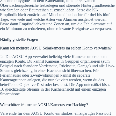
Zeichne Polygone auf dem Kamerabild, um die relevanten
Überwachungsbereiche festzulegen und störende Hintergrundbereiche
wie Straßen oder Baumreihen auszuschließen. Setze die KI-
Empfindlichkeit zunächst auf Mittel und beobachte für drei bis fünf
Tage, wie viele und welche Arten von Alarmen ausgelöst werden.
Passe dann Empfindlichkeit und Zonen an, um die Fehlalarmrate auf
ein Minimum zu reduzieren, ohne relevante Ereignisse zu verpassen.
Häufig gestellte Fragen
Kann ich mehrere AOSU Solarkameras im selben Konto verwalten?
Ja. Die AOSU App verwaltet beliebig viele Kameras unter einem
einzigen Konto. Du kannst Kameras in Gruppen organisieren (zum
Beispiel nach Standort: Vorderseite, Rückseite, Garage) und alle Live-
Streams gleichzeitig in einer Kachelansicht überwachen. Für
Ferienhäuser oder Zweitwohnungen kannst du separate
Kameragruppen anlegen, die nur aktiviert werden, wenn du das
betreffende Objekt verlässt oder besuchst. Die App unterstützt bis zu
16 gleichzeitige Streams in der Kachelansicht auf einem einzigen
Smartphone.
Wie schütze ich meine AOSU-Kameras vor Hacking?
Verwende für dein AOSU-Konto ein starkes, einzigartiges Passwort