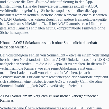
und aktiviere die Zwei-Faktor-Authentifizierung in den App-
Einstellungen. Halte die Firmware der Kameras aktuell – AOSU
veröffentlicht regelmäßige Sicherheitsupdates, die über die App
installiert werden können. Betreibe deine Kameras in einem separaten
WLAN-Gastnetz, das keinen Zugriff auf andere Heimnetzwerkgeräte
hat. Kaufe ausschließlich offiziell bei AOSU autorisierten Händlern –
gefälschte Kameras enthalten häufig kompromittierte Firmware ohne
Sicherheitsupdates.
Können AOSU Solarkameras auch ohne Sonnenlicht dauerhaft
betrieben werden?
Bei vollständigem Fehlen von Sonnenlicht – etwa an einem vollständig
beschatteten Nordstandort – können AOSU Solarkameras über USB-C
nachgeladen werden, um die Akkukapazität zu erhalten. In diesem Fall
verhält sich die Kamera wie eine reine Akkukamera mit einem
manuellen Ladeintervall von vier bis acht Wochen, je nach
Aktivitätsniveau. Für dauerhaft schattenexponierte Standorte empfiehlt
sich stattdessen eine netzbetriebene AOSU Security Cam, die ohne
Sonnenlichtabhängigkeit 24/7 zuverlässig aufzeichnet.
AOSU SolarCam im Vergleich zu klassischen kabelgebundenen
Kameras
Solarbetriebene Überwachungskameras wie die AOSU SolarCam-