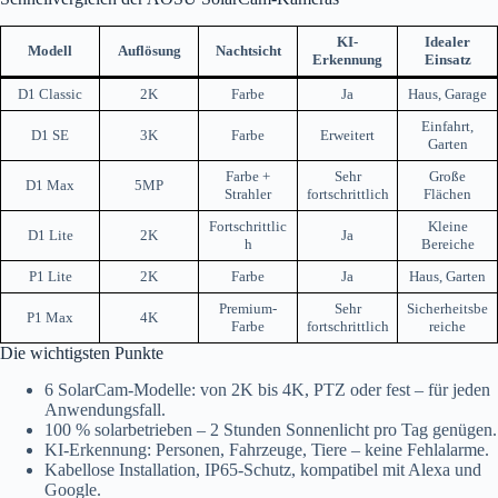
KI-
Idealer
Modell
Auflösung
Nachtsicht
Erkennung
Einsatz
D1 Classic
2K
Farbe
Ja
Haus, Garage
Einfahrt,
D1 SE
3K
Farbe
Erweitert
Garten
Farbe +
Sehr
Große
D1 Max
5MP
Strahler
fortschrittlich
Flächen
Fortschrittlic
Kleine
D1 Lite
2K
Ja
h
Bereiche
P1 Lite
2K
Farbe
Ja
Haus, Garten
Premium-
Sehr
Sicherheitsbe
P1 Max
4K
Farbe
fortschrittlich
reiche
Die wichtigsten Punkte
6 SolarCam-Modelle: von 2K bis 4K, PTZ oder fest – für jeden
Anwendungsfall.
100 % solarbetrieben – 2 Stunden Sonnenlicht pro Tag genügen.
KI-Erkennung: Personen, Fahrzeuge, Tiere – keine Fehlalarme.
Kabellose Installation, IP65-Schutz, kompatibel mit Alexa und
Google.