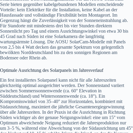
Serie bieten gegenüber kabelgebundenen Modellen entscheidende
Vorteile: kein Elektriker für die Installation, keine Kabel an der
Hausfassade und vollständige Flexibilität beim Montageort. Im
Gegenzug hängt die Zuverlässigkeit von der Sonneneinstrahlung ab.
Für Standorte mit mindestens drei bis vier Stunden direktem
Sonnenlicht pro Tag und einem Ausrichtungswinkel von etwa 30 bis
45 Grad nach Süden ist eine Solarkamera die langfristig
wartungsärmste Lösung. Die AOSU SolarCam-Modelle mit Panels
von 2,5 bis 4 Watt decken das gesamte Spektrum von gelegentlich
bewölkten Norddeutschland bis zu den sonnigen Regionen am
Bodensee oder Rhein ab.
Optimale Ausrichtung des Solarpanels im Jahresverlauf
Ein fest installiertes Solarpanel kann nicht für alle Jahreszeiten
gleichzeitig optimal ausgerichtet werden. Der Sonnenstand variiert
zwischen Sommers­sonnenwende (ca. 60° Elevation in
Süddeutschland) und Wintersonnenwende (ca. 18°). Ein
Kompromisswinkel von 35–40° zur Horizontalen, kombiniert mit
Südausrichtung, maximiert die jährliche Gesamtenergiegewinnung
über alle Jahreszeiten. In der Praxis ist die Ausrichtung in Richtung
Süden wichtiger als der genaue Neigungswinkel: eine um 15° vom
Optimum abweichende Neigung reduziert die Jahresproduktion nur
um 3–5 %, während eine Abweichung von der Südausrichtung um 45°