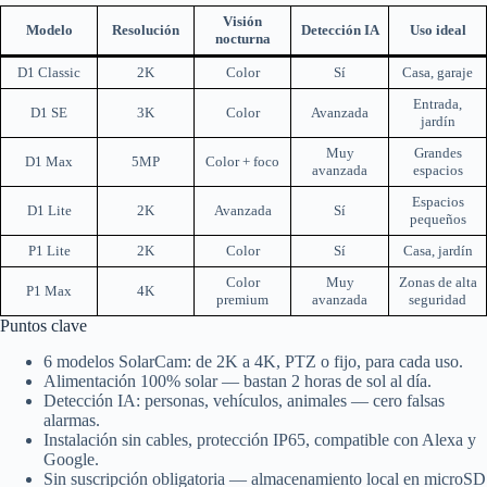
Visión
Modelo
Resolución
Detección IA
Uso ideal
nocturna
D1 Classic
2K
Color
Sí
Casa, garaje
Entrada,
D1 SE
3K
Color
Avanzada
jardín
Muy
Grandes
D1 Max
5MP
Color + foco
avanzada
espacios
Espacios
D1 Lite
2K
Avanzada
Sí
pequeños
P1 Lite
2K
Color
Sí
Casa, jardín
Color
Muy
Zonas de alta
P1 Max
4K
premium
avanzada
seguridad
Puntos clave
6 modelos SolarCam: de 2K a 4K, PTZ o fijo, para cada uso.
Alimentación 100% solar — bastan 2 horas de sol al día.
Detección IA: personas, vehículos, animales — cero falsas
alarmas.
Instalación sin cables, protección IP65, compatible con Alexa y
Google.
Sin suscripción obligatoria — almacenamiento local en microSD