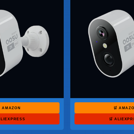
 AMAZON
🛒 AMAZ
ALIEXPRESS
🛒 ALIEXP