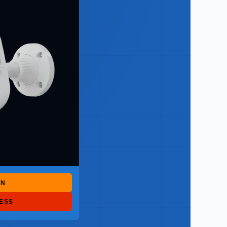
ON
RESS