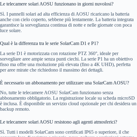
Le telecamere solari AOSU funzionano in giorni nuvolosi?
Sì. I pannelli solari ad alta efficienza di AOSU ricaricano la batteria
anche con cielo coperto, sebbene più lentamente. La batteria integrata
garantisce la sorveglianza continua di notte e nelle giornate con poca
luce solare.
Qual è la differenza tra le serie SolarCam D1 e P1?
La serie D1 è motorizzata con rotazione PTZ 360°, ideale per
sorvegliare aree ampie senza punti ciechi. La serie P1 ha un obiettivo
fisso ma offre una risoluzione più elevata (fino a 4K UHD), perfetta
per aree mirate che richiedono il massimo dei dettagli.
È necessario un abbonamento per utilizzare una SolarCam AOSU?
No, tutte le telecamere AOSU SolarCam funzionano senza
abbonamento obbligatorio. La registrazione locale su scheda microSD
è inclusa. È disponibile un servizio cloud opzionale per chi desidera un
backup remoto.
Le telecamere solari AOSU resistono agli agenti atmosferici?
Sì. Tutti i modelli SolarCam sono certificati IP65 o superiore, il che