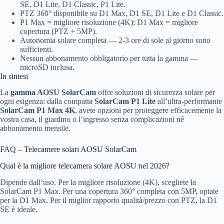
SE, D1 Lite, D1 Classic, P1 Lite.
PTZ 360° disponibile su D1 Max, D1 SE, D1 Lite e D1 Classic.
P1 Max = migliore risoluzione (4K); D1 Max = migliore
copertura (PTZ + 5MP).
Autonomia solare completa — 2-3 ore di sole al giorno sono
sufficienti.
Nessun abbonamento obbligatorio per tutta la gamma —
microSD inclusa.
In sintesi
La
gamma AOSU SolarCam
offre soluzioni di sicurezza solare per
ogni esigenza: dalla compatta
SolarCam P1 Lite
all’ultra-performante
SolarCam P1 Max 4K
, avete opzioni per proteggere efficacemente la
vostra casa, il giardino o l’ingresso senza complicazioni né
abbonamento mensile.
FAQ – Telecamere solari AOSU SolarCam
Qual è la migliore telecamera solare AOSU nel 2026?
Dipende dall’uso. Per la migliore risoluzione (4K), scegliete la
SolarCam P1 Max. Per una copertura 360° completa con 5MP, optate
per la D1 Max. Per il miglior rapporto qualità/prezzo con PTZ, la D1
SE è ideale.