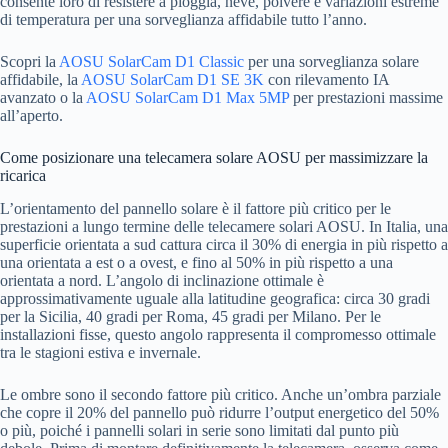
consente loro di resistere a pioggia, neve, polvere e variazioni estreme
di temperatura per una sorveglianza affidabile tutto l’anno.
Scopri la
AOSU SolarCam D1 Classic
per una sorveglianza solare
affidabile, la
AOSU SolarCam D1 SE 3K
con rilevamento IA
avanzato o la
AOSU SolarCam D1 Max 5MP
per prestazioni massime
all’aperto.
Come posizionare una telecamera solare AOSU per massimizzare la
ricarica
L’orientamento del pannello solare è il fattore più critico per le
prestazioni a lungo termine delle telecamere solari AOSU. In Italia, una
superficie orientata a sud cattura circa il 30% di energia in più rispetto a
una orientata a est o a ovest, e fino al 50% in più rispetto a una
orientata a nord. L’angolo di inclinazione ottimale è
approssimativamente uguale alla latitudine geografica: circa 30 gradi
per la Sicilia, 40 gradi per Roma, 45 gradi per Milano. Per le
installazioni fisse, questo angolo rappresenta il compromesso ottimale
tra le stagioni estiva e invernale.
Le ombre sono il secondo fattore più critico. Anche un’ombra parziale
che copre il 20% del pannello può ridurre l’output energetico del 50%
o più, poiché i pannelli solari in serie sono limitati dal punto più