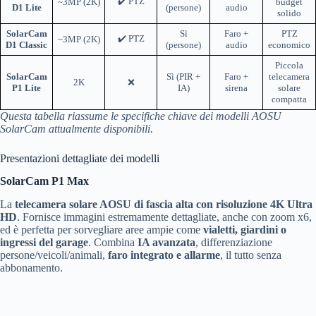
✔️ PTZ
~3MP (2K)
budget
D1 Lite
(persone)
audio
solido
SolarCam
Sì
Faro +
PTZ
✔️ PTZ
~3MP (2K)
D1 Classic
(persone)
audio
economico
Piccola
SolarCam
Sì (PIR +
Faro +
telecamera
2K
❌
P1 Lite
IA)
sirena
solare
compatta
Questa tabella riassume le specifiche chiave dei modelli AOSU
SolarCam attualmente disponibili.
Presentazioni dettagliate dei modelli
SolarCam P1 Max
La
telecamera solare AOSU di fascia alta con risoluzione 4K Ultra
HD
. Fornisce immagini estremamente dettagliate, anche con zoom x6,
ed è perfetta per sorvegliare aree ampie come
vialetti, giardini o
ingressi del garage
. Combina
IA avanzata
, differenziazione
persone/veicoli/animali,
faro integrato e allarme
, il tutto senza
abbonamento.