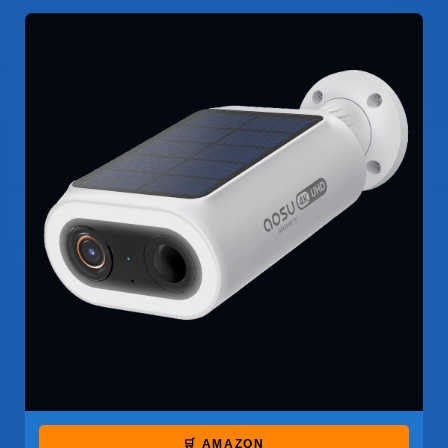
🛒 AMAZON