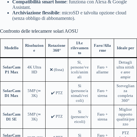
Compatibilità smart home
: funziona con Alexa & Google
Assistant.
Archiviazione flessibile
: microSD e talvolta opzione cloud
(senza obbligo di abbonamento).
Confronto delle telecamere solari AOSU
IA e
Risoluzion
Rotazione
Faro/Alla
Modello
rilevamen
Ideale per
e
360°
rme
to
Sì,
Dettagli
SolarCam
4K Ultra
persone/ve
Faro +
ultra nitidi
❌ (fissa)
P1 Max
HD
icoli/anim
allarme
e aree
ali
ampie
Sì
Sorveglian
SolarCam
5MP (≃
(persone/a
Faro +
za
✔️ PTZ
D1 Max
3K)
nimali/vei
sirena
completa
coli)
360°
Miglior
Sì
SolarCam
5MP (≃
Faro +
rapporto
✔️ PTZ
(persone/v
D1 SE
3K)
sirena
qualità/pre
eicoli)
zzo
PTZ
SolarCam
Sì
Faro +