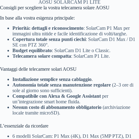
AOSU SOLARCAM P1 LITE
Consigli per scegliere la vostra telecamera solare AOSU
In base alla vostra esigenza principale:
Priorità: dettagli e riconoscimento
: SolarCam P1 Max per
immagini ultra nitide e facile identificazione di volti/targhe.
Copertura totale senza punti ciechi
: SolarCam D1 Max / D1
SE con PTZ 360°.
Budget equilibrato
: SolarCam D1 Lite o Classic.
Telecamera solare compatta
: SolarCam P1 Lite.
Vantaggi delle telecamere solari AOSU
Installazione semplice senza cablaggio
.
Autonomia totale senza manutenzione regolare
(2–3 ore di
sole al giorno sono sufficienti).
Compatibile con Alexa & Google Assistant
per
un’integrazione smart home fluida.
Nessun costo di abbonamento obbligatorio
(archiviazione
locale tramite microSD).
L’essenziale da ricordare
6 modelli SolarCam: P1 Max (4K), D1 Max (5MP PTZ), D1