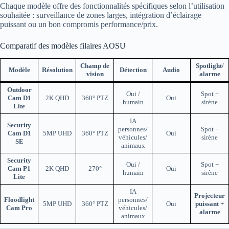
Chaque modèle offre des fonctionnalités spécifiques selon l’utilisation
souhaitée : surveillance de zones larges, intégration d’éclairage
puissant ou un bon compromis performance/prix.
Comparatif des modèles filaires AOSU
Champ de
Spotlight/
Modèle
Résolution
Détection
Audio
vision
alarme
Outdoor
Oui /
Spot +
Cam D1
2K QHD
360° PTZ
Oui
humain
sirène
Lite
IA
Security
personnes/
Spot +
Cam D1
5MP UHD
360° PTZ
Oui
véhicules/
sirène
SE
animaux
Security
Oui /
Spot +
Cam P1
2K QHD
270°
Oui
humain
sirène
Lite
IA
Projecteur
Floodlight
personnes/
5MP UHD
360° PTZ
Oui
puissant +
Cam Pro
véhicules/
alarme
animaux