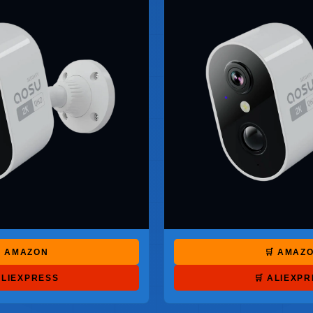
 AMAZON
🛒 AMAZ
ALIEXPRESS
🛒 ALIEXP