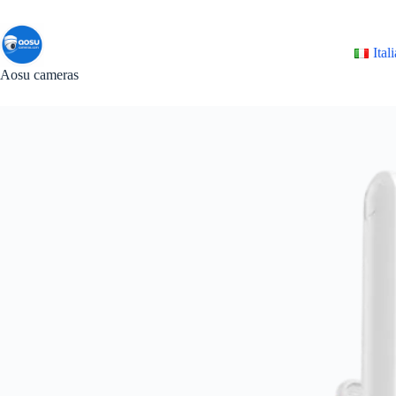
Salta
al
contenuto
Ital
Aosu cameras