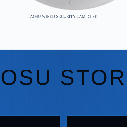
AOSU WIRED SECURITY CAM D1 SE
AOSU STOR