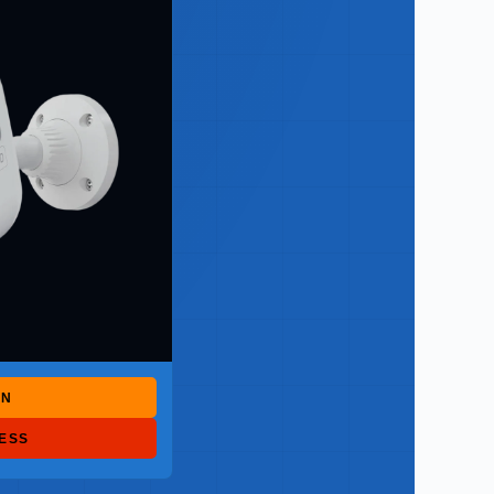
ON
RESS