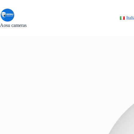
Salta
al
contenuto
Ital
Aosu cameras