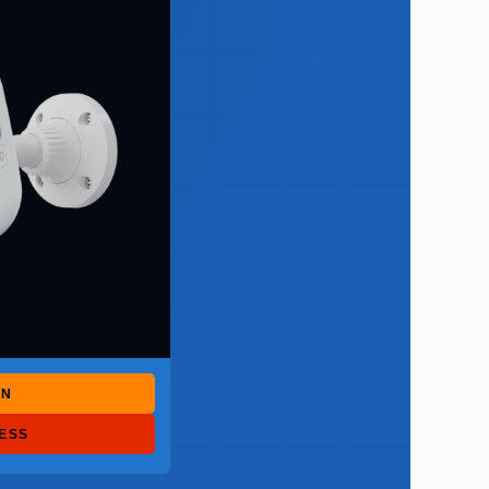
ON
RESS