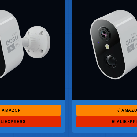
 AMAZON
🛒 AMAZ
ALIEXPRESS
🛒 ALIEXP