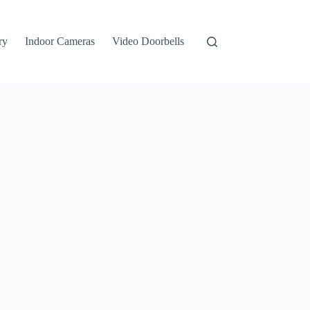
ry
Indoor Cameras
Video Doorbells