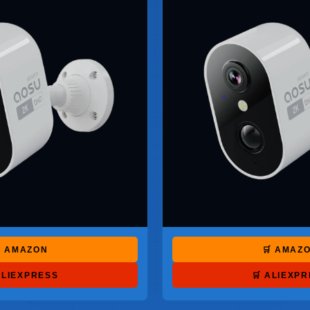
 AMAZON
🛒 AMAZ
ALIEXPRESS
🛒 ALIEXP