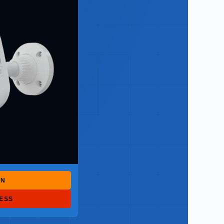
ON
RESS